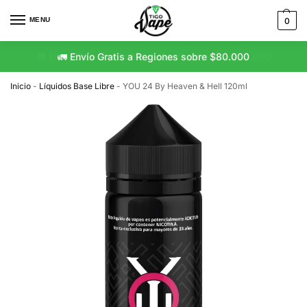
MENU
0
🚛 Envío Gratis a Regiones sobre $80.000
Inicio
-
Líquidos Base Libre
-
YOU 24 By Heaven & Hell 120ml