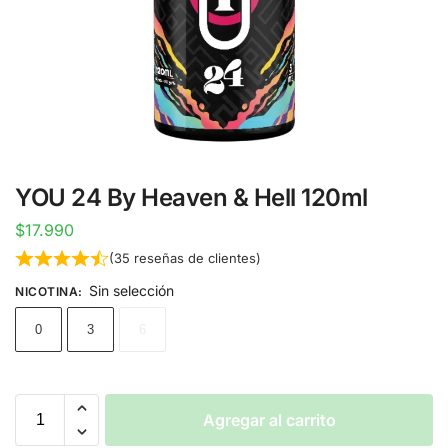
YOU 24 By Heaven & Hell 120ml
$
17.990
(
35
reseñas de clientes)
Sin selección
NICOTINA
:
0
3
6
Agregar al carrito