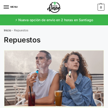
MENU
0
⚡️ Nueva opción de envío en 2 horas en Santiago
Inicio
-
Repuestos
Repuestos