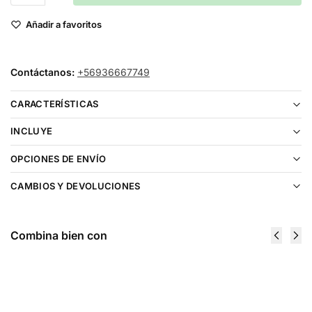
Añadir a favoritos
Contáctanos:
+56936667749
CARACTERÍSTICAS
INCLUYE
OPCIONES DE ENVÍO
CAMBIOS Y DEVOLUCIONES
Combina bien con
Vaporesso
Vaporesso
XROS 5
XROS CUBE
MINI KIT
Pod Kit
$
27.990
$
26.990