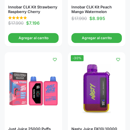
Innobar CLK Kit Strawberry
Innobar CLK Kit Peach
Raspberry Cherry
Mango Watermelon
$
17.990
$
8.995
$
17.990
$
7.196
Agregar al carrito
Agregar al carrito
-30%
Just Juice 25000 Puffs
Nasty Juice DX10i 10000