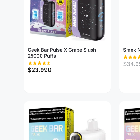
Geek Bar Pulse X Grape Slush
Smok N
25000 Puffs
$
34.9
$
23.990