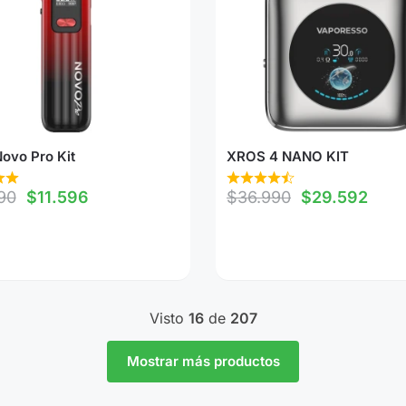
ovo Pro Kit
XROS 4 NANO KIT
90
$
11.596
$
36.990
$
29.592
Visto
16
de
207
Mostrar más productos