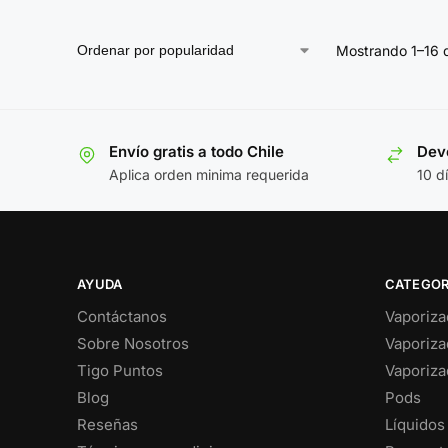
Mostrando 1–16 
Envío gratis a todo Chile
Devo
Aplica orden minima requerida
10 d
AYUDA
CATEGOR
Contáctanos
Vaporiza
Sobre Nosotros
Vaporiza
Tigo Puntos
Vaporiza
Blog
Pods
Reseñas
Líquidos