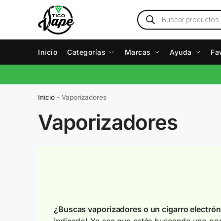
Inicio
Categorías
Marcas
Ayuda
Fa
Inicio
-
Vaporizadores
Vaporizadores
¿Buscas vaporizadores o un cigarro electrón
indicado! Ya sea que estés buscando uno port