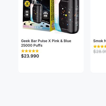
Geek Bar Pulse X Pink & Blue
Smok N
25000 Puffs
$
28.9
$
23.990