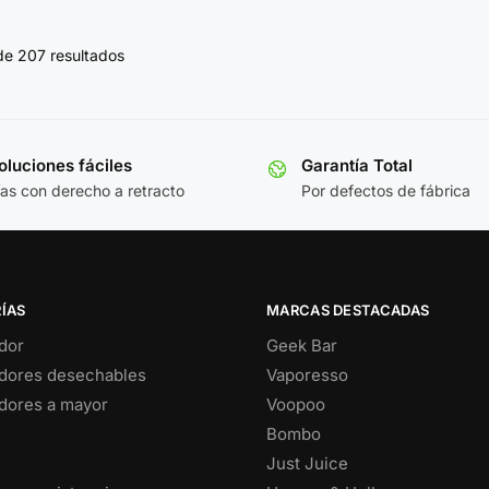
de 207 resultados
luciones fáciles
Garantía Total
ías con derecho a retracto
Por defectos de fábrica
ÍAS
MARCAS DESTACADAS
dor
Geek Bar
dores desechables
Vaporesso
dores a mayor
Voopoo
Bombo
Just Juice