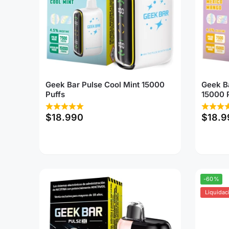
Geek Bar Pulse Cool Mint 15000
Geek B
Puffs
15000 
$
18.990
$
18.9
-60%
Liquidac