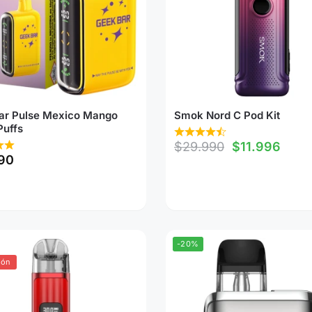
ar Pulse Mexico Mango
Smok Nord C Pod Kit
Puffs
$
29.990
$
11.996
90
-20%
ión