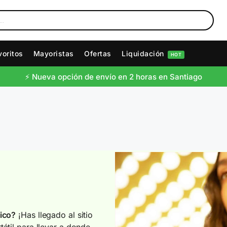
voritos
Mayoristas
Ofertas
Liquidación
HOT
⚡️ Nueva opción de envío en 2 horas en Santiago
ico?
¡Has llegado al sitio
átil para llevar a donde