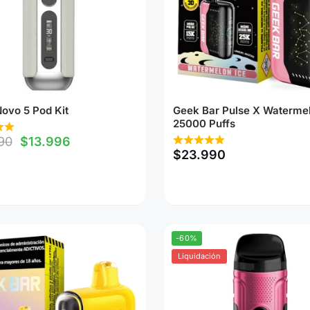
ovo 5 Pod Kit
Geek Bar Pulse X Watermel
25000 Puffs
90
$
13.996
$
23.990
-60%
Liquidación