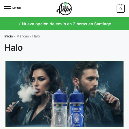
MENU
0
⚡️ Nueva opción de envío en 2 horas en Santiago
Inicio
-
Marcas
-
Halo
Halo