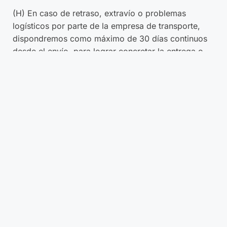
(H) En caso de retraso, extravío o problemas
logísticos por parte de la empresa de transporte,
dispondremos como máximo de 30 días continuos
desde el envío, para lograr concretar la entrega o
para dar una solución definitiva que podría ser el
reenvío del pedido o la devolución del pago.
(I) Limitación. No se despacha al extranjero ni a
comunas sin cobertura.
4.2 – Revisión por parte del cliente. El cliente es
responsable por los daños ocasionados al producto
una vez entregado. Para tales efectos, en cada
tienda se dispone de un módulo de control de
calidad en el cual el cliente o su representante
podrá revisar y retirar conforme su producto y
ejercer el deber de informarse que le impone el
artículo 3 letra b) de la Ley del Consumidor. En el