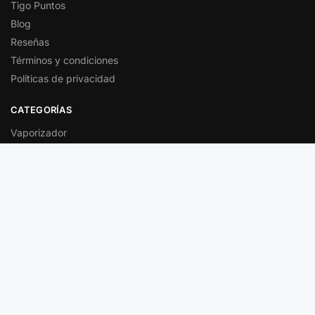
Tigo Puntos
Blog
Reseñas
Términos y condiciones
Políticas de privacidad
CATEGORÍAS
Vaporizador
Vaporizadores desechables
Vaporizadores a mayor
Pods
Líquidos
Repuestos y resistencias
MARCAS DESTACADAS
Geek Bar
Vaporesso