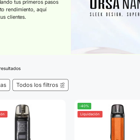
 dando tus primeros pasos
to rendimiento, aquí
us clientes.
resultados
tas
Todos los filtros
-40%
ión
Liquidación