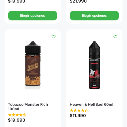
$
19.990
$
21.990
Elegir opciones
Elegir opciones
Tobacco Monster Rich
Heaven & Hell Bael 60ml
100ml
$
11.990
$
19.990