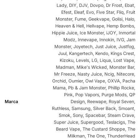
Lady, DIY, DJV, Dovpo, Dr Frost, Ebat,
Efest, Eleaf, Evo, Five Star, Fliq, Fruit
Monster, Fume, Geekvape, Golisi, Halo,
Heaven & Hell, Hellvape, Hemp Bombs,
Hippie Juice, Ice Monster, iJOY, Inmortal
Modz, Innevape, Innokin, IVG, Jam
Monster, Joyetech, Just Juice, Justfog,
Juul, Kangertech, Kendo, Kings Crest,
Kizoku, Levels, LG, Liqua, Lost Vape,
Madman, Mike's Wicked, Monster Bar,
Mr Freeze, Nasty Juice, Ncig, Nitecore,
Orchid, Oumier, Owl Vape, OXVA, Pacha
Mama, Pb & Jam Monster, Phillip Rocke,
Pink, Pop Vapors, Purge Mods, QP
Marca
Design, Reewape, Royal Seven,
Ruthless, Samsung, Silver Back, Smoant,
Smok, Sony, Spacebar, Steam Crave,
Super Juice, Supergood, Teslacigs, The
Beard Vape, The Custard Shoppe, The
Milkman, The One, ThunderHead