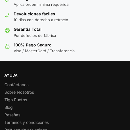
Aplica orden minima requerida
Devoluciones fáciles
10 días con derecho a retracto
Garantía Total
Por defectos de fábrica
100% Pago Seguro
Visa / MasterCard / Transferencia
AYUDA
Contáctanos
Sobre Nosotros
Tigo Puntos
Blog
Reseñas
Términos y condiciones
Políticas de privacidad