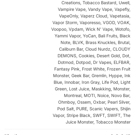
Creations, Tobacco Bastard, Uwell,
Vampire Vape, Vandy Vape, Vapefly,
VapeOnly, Vaperz Cloud, Vapetasia,
Vapor Storm, Vaporesso, VGOD, VOAK,
Voopoo, Vpdam, Wick N' Vape, Wotofo,
Yammi Vapor, YoCan, Bali Fruits, Black
Note, BLVK, Brass Knuckles, Brutal,
Caliburn Bar, Cloud Nurdz, CLOUDY
DEMONS, Cookies, Desert Gold, Dot,
Dotmod, Dotpod, Dr Vapes, ELFBAR,
Fantasy Pink, Frost White, Frozen Fruit
Monster, Geek Bar, Gremlin, Hyppe, Ink
Blue, Innobar, Iron Gray, Life Pod, Light
Green, Lost Juice, Maskking, Monster,
Montreal, MOTI, Noice, Novo Bar,
Ohmboy, Ossem, Oxbar, Pearl Silver,
Pod Salt, PURE, Scanic Vapers, Shijin
Vapor, Stripe Black, SWFT, SWIFT, The
Juice Monster, Tobacco Monster