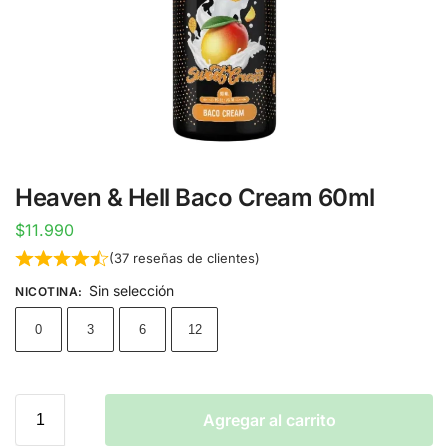
Heaven & Hell Baco Cream 60ml
$
11.990
(
37
reseñas de clientes)
Sin selección
NICOTINA
:
0
3
6
12
Agregar al carrito