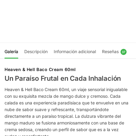
$
19.990
120ml
$
19.990
Ser
notificado
Ser
notificado
Galería
Descripción
Información adicional
Reseñas
37
Heaven & Hell Baco Cream 60ml
Un Paraíso Frutal en Cada Inhalación
Heaven & Hell Baco Cream 60ml, un viaje sensorial inigualable
con su exquisita mezcla de mango dulce y cremoso. Cada
calada es una experiencia paradisíaca que te envuelve en una
nube de sabor suave y refrescante, transportándote
directamente a un paraíso tropical. La dulzura vibrante del
mango maduro se fusiona armoniosamente con una base de
crema sedosa, creando un perfil de sabor que es a la vez