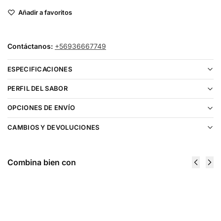
Añadir a favoritos
Contáctanos:
+56936667749
ESPECIFICACIONES
PERFIL DEL SABOR
OPCIONES DE ENVÍO
CAMBIOS Y DEVOLUCIONES
Combina bien con
Just Juice
Just Juice
Banana
Mango
Mango
Lassi Ice
Super Ice
120ml