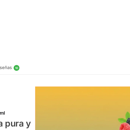
Juice Triple
Mango
120ml
$
19.990
Ser
notificado
señas
10
0ml
a pura y