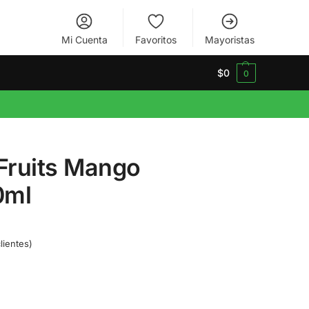
Mi Cuenta
Favoritos
Mayoristas
$
0
0
 Fruits Mango
0ml
lientes)