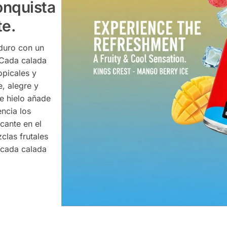
onquista
te.
duro con un
. Cada calada
opicales y
e, alegre y
de hielo añade
encia los
cante en el
clas frutales
 cada calada