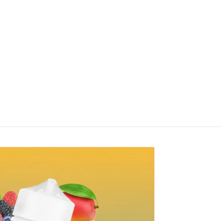
Monster
Hell Baco
Double
Cream
Mango
120ml
$
19.990
100ml
$
19.990
Elegir
opciones
Ser
notificado