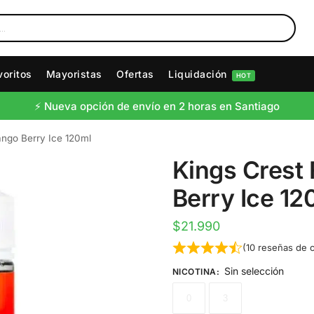
voritos
Mayoristas
Ofertas
Liquidación
HOT
⚡️ Nueva opción de envío en 2 horas en Santiago
ango Berry Ice 120ml
Kings Crest
Berry Ice 12
$
21.990
(
10
reseñas de c
Sin selección
NICOTINA
:
0
3