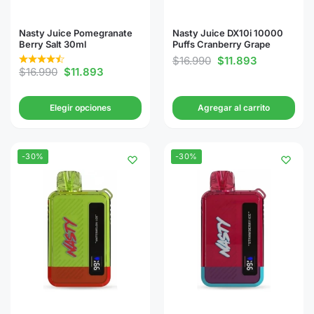
Nasty Juice Pomegranate
Nasty Juice DX10i 10000
Berry Salt 30ml
Puffs Cranberry Grape
$
16.990
$
11.893
$
16.990
$
11.893
Elegir opciones
Agregar al carrito
-30%
-30%