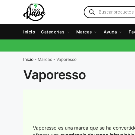
Inicio
Categorías
Marcas
Ayuda
Fa
Inicio
-
Marcas
-
Vaporesso
Vaporesso
Vaporesso es una marca que se ha convertido
ofrecer una
experiencia de vapeo inigualable