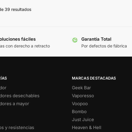
de 39 resultados
luciones fáciles
Garantía Total
ías con derecho a retracto
Por defectos de fábrica
ÍAS
MARCAS DESTACADAS
dor
Geek Bar
dores desechables
Vaporesso
dores a mayor
Voopoo
Bombo
Just Juice
s y resistencias
Heaven & Hell