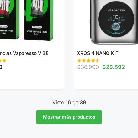
encias Vaporesso VIBE
XROS 4 NANO KIT
0
$
36.990
$
29.592
Visto
16
de
39
Mostrar más productos