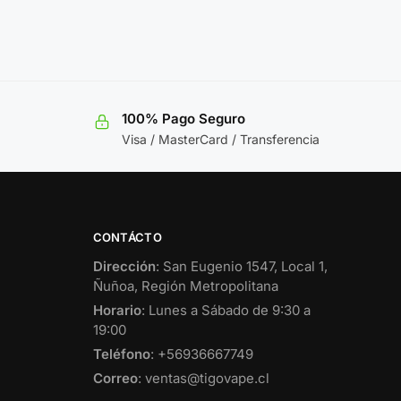
100% Pago Seguro
Visa / MasterCard / Transferencia
CONTÁCTO
Dirección
: San Eugenio 1547, Local 1,
Ñuñoa, Región Metropolitana
Horario
: Lunes a Sábado de 9:30 a
19:00
Teléfono
: +56936667749
Correo
: ventas@tigovape.cl