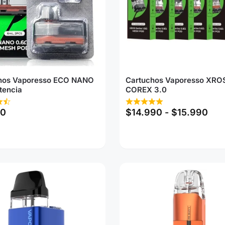
hos Vaporesso ECO NANO
Cartuchos Vaporesso XRO
tencia
COREX 3.0
90
$
14.990
-
$
15.990