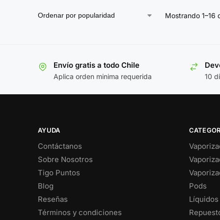
Mostrando 1–16 
Envío gratis a todo Chile
Devo
Aplica orden minima requerida
10 d
AYUDA
CATEGOR
Contáctanos
Vaporiza
Sobre Nosotros
Vaporiza
Tigo Puntos
Vaporiza
Blog
Pods
Reseñas
Líquidos
Términos y condiciones
Repuesto