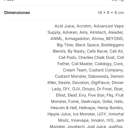
Dimensiones
14 × 9 × 4 cm
Acid Juice, Acrohm, Advanced Vape
Supply, Advken, Airis, Airistech, Aleader,
ANML, Armageddon, Atmos, BEYOND,
Big Time, Black Space, Bootleggers
Blends, By Nasty, Cafe Racer, Cali Air,
Cali Pods, Charlies Chalk Dust, Coil
Father, Coil Master, Coilology, Core,
Cream Team, Custard Company,
Custard Monster, Dabwoods, Demon
Killer, Desire, Devotion, DigiFlavor, Dinner
Lady, DIY, DJV, Dovpo, Dr Frost, Ebat,
Efest, Eleaf, Evo, Five Star, Fliq, Fruit
Monster, Fume, Geekvape, Golisi, Halo,
Heaven & Hell, Hellvape, Hemp Bombs,
Hippie Juice, Ice Monster, iJOY, Inmortal
Modz, Innevape, Innokin, IVG, Jam
Monster, Joyetech, Just Juice, Justfog,