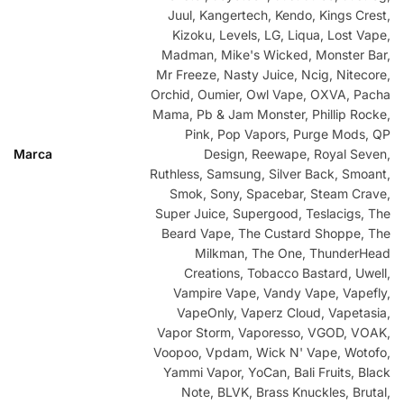
Juul, Kangertech, Kendo, Kings Crest,
Kizoku, Levels, LG, Liqua, Lost Vape,
Madman, Mike's Wicked, Monster Bar,
Mr Freeze, Nasty Juice, Ncig, Nitecore,
Orchid, Oumier, Owl Vape, OXVA, Pacha
Mama, Pb & Jam Monster, Phillip Rocke,
Pink, Pop Vapors, Purge Mods, QP
Marca
Design, Reewape, Royal Seven,
Ruthless, Samsung, Silver Back, Smoant,
Smok, Sony, Spacebar, Steam Crave,
Super Juice, Supergood, Teslacigs, The
Beard Vape, The Custard Shoppe, The
Milkman, The One, ThunderHead
Creations, Tobacco Bastard, Uwell,
Vampire Vape, Vandy Vape, Vapefly,
VapeOnly, Vaperz Cloud, Vapetasia,
Vapor Storm, Vaporesso, VGOD, VOAK,
Voopoo, Vpdam, Wick N' Vape, Wotofo,
Yammi Vapor, YoCan, Bali Fruits, Black
Note, BLVK, Brass Knuckles, Brutal,