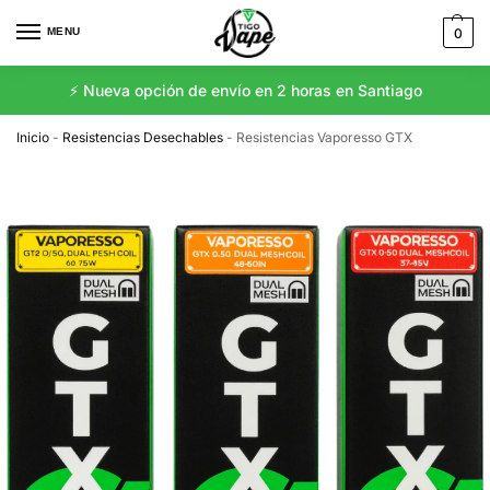
MENU
0
⚡️ Nueva opción de envío en 2 horas en Santiago
Inicio
-
Resistencias Desechables
-
Resistencias Vaporesso GTX