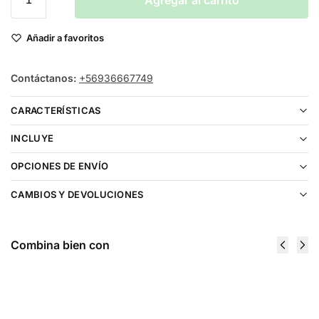
Agregar al carrito
Añadir a favoritos
Contáctanos:
+56936667749
CARACTERÍSTICAS
INCLUYE
OPCIONES DE ENVÍO
CAMBIOS Y DEVOLUCIONES
Combina bien con
Vaporesso
Vaporesso
ECO NANO
ECO NANO
2 Kit
PRO Kit
$
18.490
$
24.990