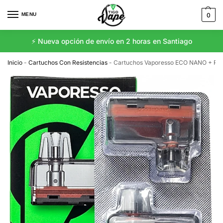
MENU
0
⚡️ Nueva opción de envío en 2 horas en Santiago
Inicio
-
Cartuchos Con Resistencias
-
Cartuchos Vaporesso ECO NANO + Res