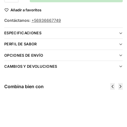
Añadir a favoritos
Contáctanos:
+56936667749
ESPECIFICACIONES
PERFIL DE SABOR
OPCIONES DE ENVÍO
CAMBIOS Y DEVOLUCIONES
Combina bien con
Kings Crest Fruits Mango Berry Ice 120ml
$
21.990
Ser notificado