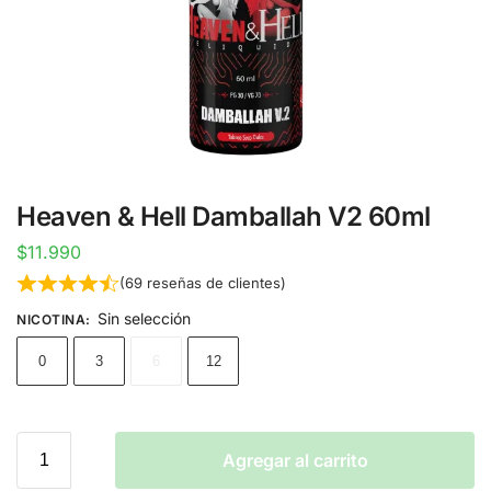
Heaven & Hell Damballah V2 60ml
$
11.990
(
69
reseñas de clientes)
Sin selección
NICOTINA
:
0
3
6
12
Agregar al carrito