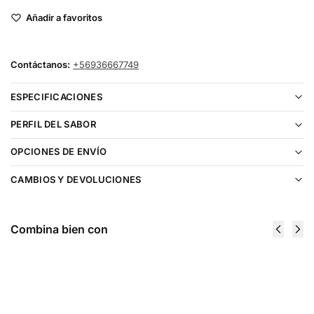
Añadir a favoritos
Contáctanos:
+56936667749
ESPECIFICACIONES
PERFIL DEL SABOR
OPCIONES DE ENVÍO
CAMBIOS Y DEVOLUCIONES
Combina bien con
Heaven &
Heaven &
Hell
Hell
Cancerbero
Caronte
60ml
60ml