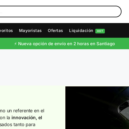
voritos
Mayoristas
Ofertas
Liquidación
HOT
⚡️ Nueva opción de envío en 2 horas en Santiago
o un referente en el
on la
innovación, el
sados tanto para