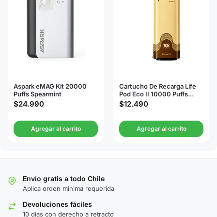
Aspark eMAG Kit 20000
Cartucho De Recarga Life
Puffs Spearmint
Pod Eco II 10000 Puffs
Tobacco Virginia
$
24.990
$
12.490
Agregar al carrito
Agregar al carrito
Envío gratis a todo Chile
Aplica orden minima requerida
Devoluciones fáciles
10 días con derecho a retracto