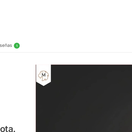
60ml
$
16.990
Elegir
opciones
señas
1
ota.