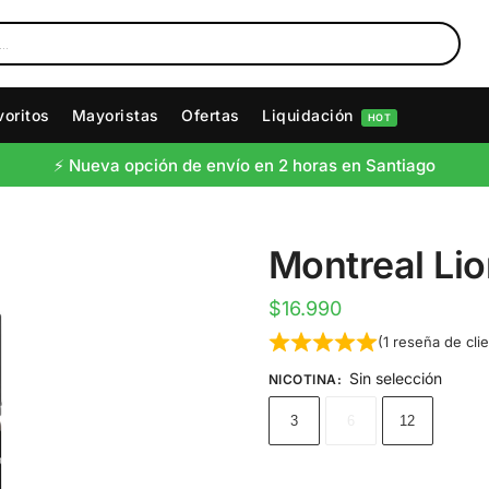
voritos
Mayoristas
Ofertas
Liquidación
HOT
⚡️ Nueva opción de envío en 2 horas en Santiago
Montreal Li
$
16.990
(
1
reseña de clie
Sin selección
NICOTINA
:
3
6
12