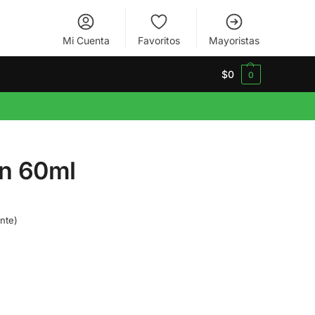
Mi Cuenta
Favoritos
Mayoristas
$
0
0
on 60ml
nte)