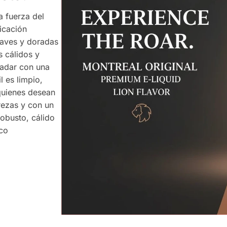
 fuerza del
icación
uaves y doradas
 cálidos y
ladar con una
l es limpio,
quienes desean
rezas y con un
robusto, cálido
aco