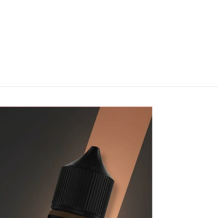
60ml
60ml
$
16.990
$
16.990
Elegir
Elegir
opciones
opciones