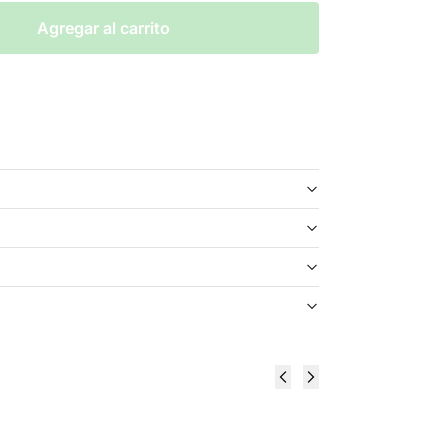
Agregar al carrito
Montreal
Montreal
Chance
Krown