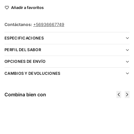
Añadir a favoritos
Contáctanos:
+56936667749
ESPECIFICACIONES
PERFIL DEL SABOR
OPCIONES DE ENVÍO
CAMBIOS Y DEVOLUCIONES
Combina bien con
Heaven &
Heaven &
Hell
Hell
Caronte
Damballah
60ml
Mint 60ml
$
11.990
$
11.990