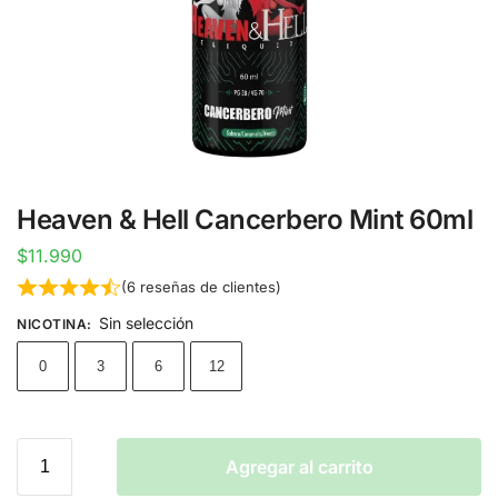
Heaven & Hell Cancerbero Mint 60ml
$
11.990
(
6
reseñas de clientes)
Sin selección
NICOTINA
:
0
3
6
12
Agregar al carrito