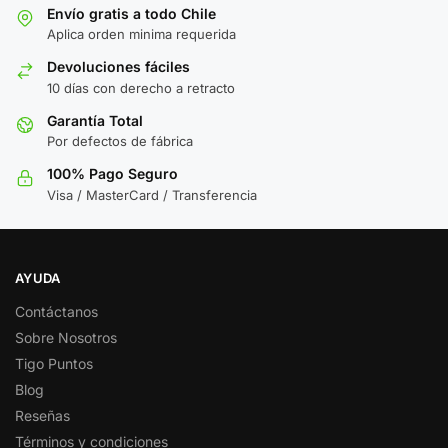
Envío gratis a todo Chile
Aplica orden minima requerida
Devoluciones fáciles
10 días con derecho a retracto
Garantía Total
Por defectos de fábrica
100% Pago Seguro
Visa / MasterCard / Transferencia
AYUDA
Contáctanos
Sobre Nosotros
Tigo Puntos
Blog
Reseñas
Términos y condiciones