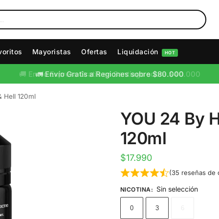
voritos
Mayoristas
Ofertas
Liquidación
HOT
🚛 Envío Gratis a Regiones sobre $80.000
 Hell 120ml
YOU 24 By H
120ml
$
17.990
(
35
reseñas de c
Sin selección
NICOTINA
:
0
3
6