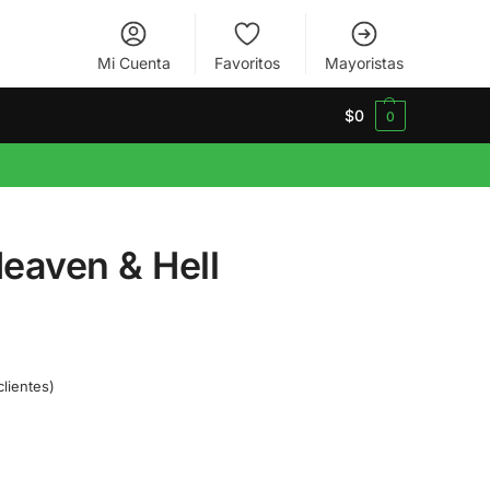
Mi Cuenta
Favoritos
Mayoristas
$
0
0
eaven & Hell
lientes)