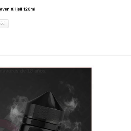
aven & Hell 120ml
Y
$
nes