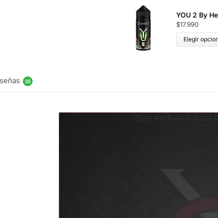
YOU 2 By He
$
17.990
Elegir opcio
señas
35