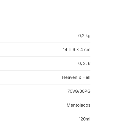
0,2 kg
14 × 9 × 4 cm
0, 3, 6
Heaven & Hell
70VG/30PG
Mentolados
120ml