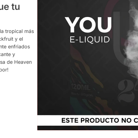
ue tu
a tropical más
kfruit y el
nte enfriados
cante y
ensa de Heaven
bor!