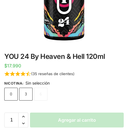
YOU 24 By Heaven & Hell 120ml
$
17.990
(
35
reseñas de clientes)
Sin selección
NICOTINA
:
0
3
6
Agregar al carrito