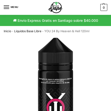
MENU
0
🚚 Envío Express Gratis en Santiago sobre $40.000
Inicio
-
Líquidos Base Libre
-
YOU 24 By Heaven & Hell 120ml