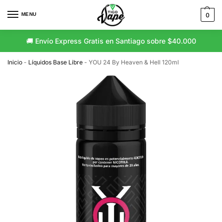
MENU
0
🚚 Envío Express Gratis en Santiago sobre $40.000
Inicio
-
Líquidos Base Libre
-
YOU 24 By Heaven & Hell 120ml