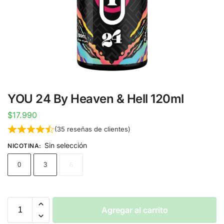
YOU 24 By Heaven & Hell 120ml
$
17.990
(
35
reseñas de clientes)
Sin selección
NICOTINA
:
0
3
6
Agregar al carrito