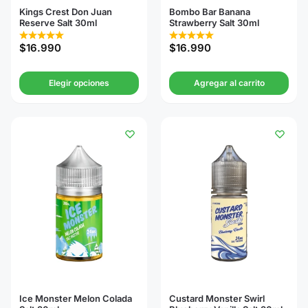
Kings Crest Don Juan
Bombo Bar Banana
Reserve Salt 30ml
Strawberry Salt 30ml
$
16.990
$
16.990
Elegir opciones
Agregar al carrito
Ice Monster Melon Colada
Custard Monster Swirl