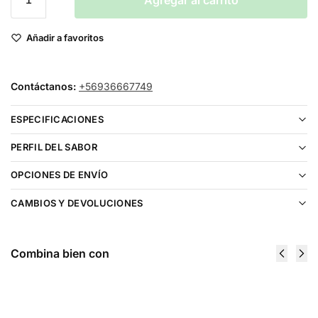
Agregar al carrito
Añadir a favoritos
Contáctanos:
+56936667749
ESPECIFICACIONES
PERFIL DEL SABOR
OPCIONES DE ENVÍO
CAMBIOS Y DEVOLUCIONES
Combina bien con
Fruit Monster
Fume Black
Mixed Berry
Ice Salt
Salt 30ml
30ml