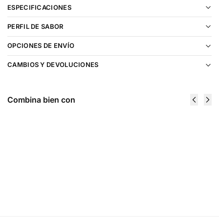
ESPECIFICACIONES
PERFIL DE SABOR
OPCIONES DE ENVÍO
CAMBIOS Y DEVOLUCIONES
Combina bien con
Heaven &
Heaven &
Hell Caronte
Hell
Salt 30ml
Damballah
$
11.990
Mint Salt
30ml
Ser
$
11.990
notificado
Elegir
opciones