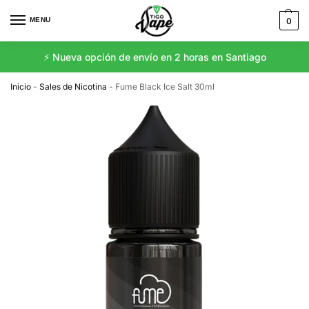
MENU
0
⚡️ Nueva opción de envío en 2 horas en Santiago
Inicio
-
Sales de Nicotina
-
Fume Black Ice Salt 30ml