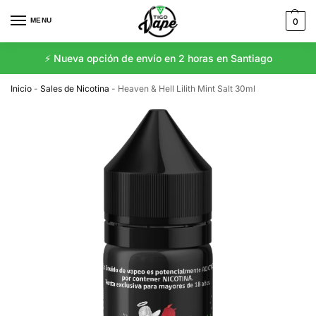
MENU
0
⚡️ Nueva opción de envío en 2 horas en Santiago
Inicio
-
Sales de Nicotina
-
Heaven & Hell Lilith Mint Salt 30ml