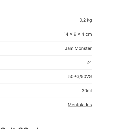
0,2 kg
14 × 9 × 4 cm
Jam Monster
24
50PG/50VG
30ml
Mentolados