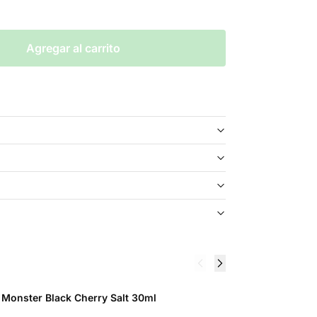
Agregar al carrito
F
 Monster Black Cherry Salt 30ml
3