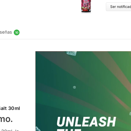
Ser notifica
señas
10
Salt 30ml
mo.