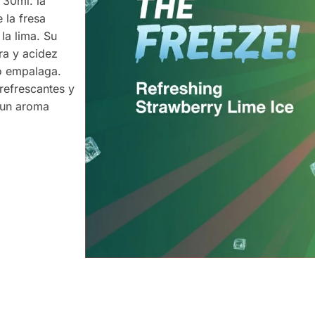
 30ml. la
 la fresa
la lima. Su
ra y acidez
o empalaga.
refrescantes y
 un aroma