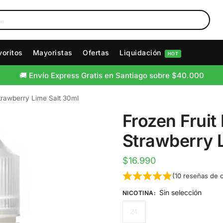
voritos
Mayoristas
Ofertas
Liquidación
HOT
🚚 Envío Express Gratis en Santiago sobre $40.000
trawberry Lime Salt 30ml
Frozen Fruit
Strawberry 
$
16.990
(
10
reseñas de c
Sin selección
NICOTINA
:
24