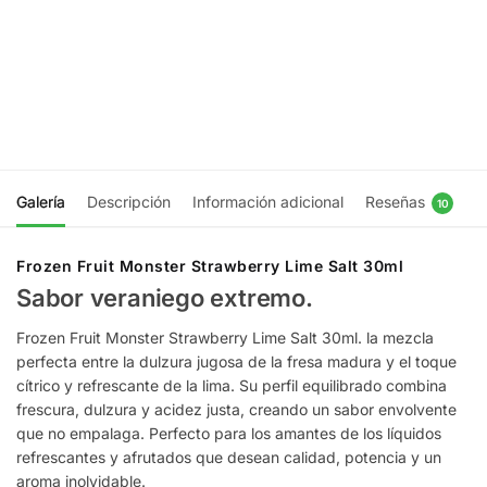
$
16.990
Salt 30ml
$
16.990
Ser
notificado
Ser
notificado
Galería
Descripción
Información adicional
Reseñas
10
Frozen Fruit Monster Strawberry Lime Salt 30ml
Sabor veraniego extremo.
Frozen Fruit Monster Strawberry Lime Salt 30ml. la mezcla
perfecta entre la dulzura jugosa de la fresa madura y el toque
cítrico y refrescante de la lima. Su perfil equilibrado combina
frescura, dulzura y acidez justa, creando un sabor envolvente
que no empalaga. Perfecto para los amantes de los líquidos
refrescantes y afrutados que desean calidad, potencia y un
aroma inolvidable.