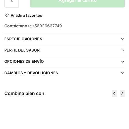
Agregar al carrito
Añadir a favoritos
Contáctanos:
+56936667749
ESPECIFICACIONES
PERFIL DEL SABOR
OPCIONES DE ENVÍO
CAMBIOS Y DEVOLUCIONES
Combina bien con
Frozen Fruit
Frozen Fruit
Monster
Monster
Black
Blueberry
Cherry Salt
Raspberry
30ml
Lemon Ice