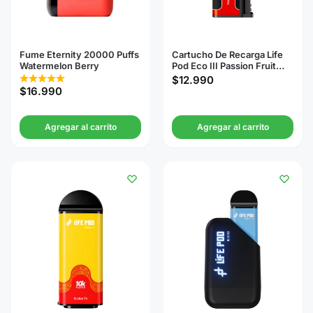
Fume Eternity 20000 Puffs
Cartucho De Recarga Life
Watermelon Berry
Pod Eco III Passion Fruit
Bubblegum 20000 Puffs
$
12.990
$
16.990
Agregar al carrito
Agregar al carrito