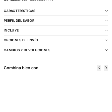
CARACTERÍSTICAS
PERFIL DEL SABOR
INCLUYE
OPCIONES DE ENVÍO
CAMBIOS Y DEVOLUCIONES
Combina bien con
Cartucho
Cartucho
De
De Recarga
Recarga
Life Pod
Life Pod
8000 Puffs
8000 Puffs
Watermelon
Banana Ice
Bubblegum
$
9.990
$
9.990