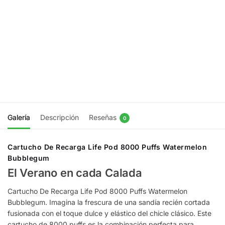
8000 Puffs
Life Pod
Green
8000 Puffs
Apple
Strawberry
Bubblegum
Kiwi
$
9.990
$
9.990
Agregar
Agregar
al
al
carrito
carrito
Galería
Descripción
Reseñas
0
Cartucho De Recarga Life Pod 8000 Puffs Watermelon
Bubblegum
El Verano en cada Calada
Cartucho De Recarga Life Pod 8000 Puffs Watermelon
Bubblegum. Imagina la frescura de una sandía recién cortada
fusionada con el toque dulce y elástico del chicle clásico. Este
cartucho de 8000 puffs es la combinación perfecta para