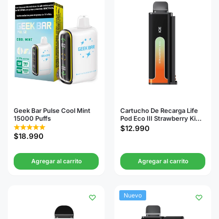
Geek Bar Pulse Cool Mint
Cartucho De Recarga Life
15000 Puffs
Pod Eco III Strawberry Kiwi
20000 Puffs
$
12.990
$
18.990
Agregar al carrito
Agregar al carrito
Nuevo