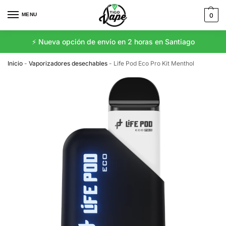
MENU
0
⚡️ Nueva opción de envío en 2 horas en Santiago
Inicio
-
Vaporizadores desechables
-
Life Pod Eco Pro Kit Menthol