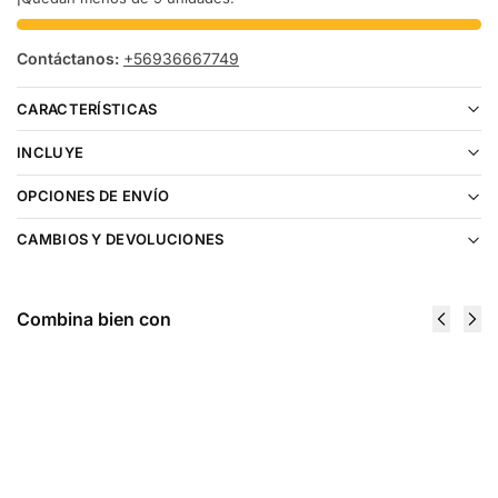
Contáctanos:
+56936667749
CARACTERÍSTICAS
INCLUYE
OPCIONES DE ENVÍO
CAMBIOS Y DEVOLUCIONES
Combina bien con
Cartucho
Cartucho
De
De
Recarga
Recarga
Life Pod
Life Pod
8000 Puffs
8000 Puffs
Apple
Blue Razz