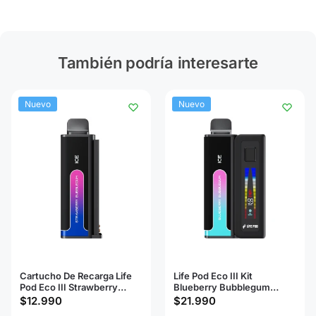
También podría interesarte
Nuevo
Nuevo
Cartucho De Recarga Life
Life Pod Eco III Kit
Pod Eco III Strawberry
Blueberry Bubblegum
Bubblegum 20000 Puffs
20000 Puffs
$
12.990
$
21.990