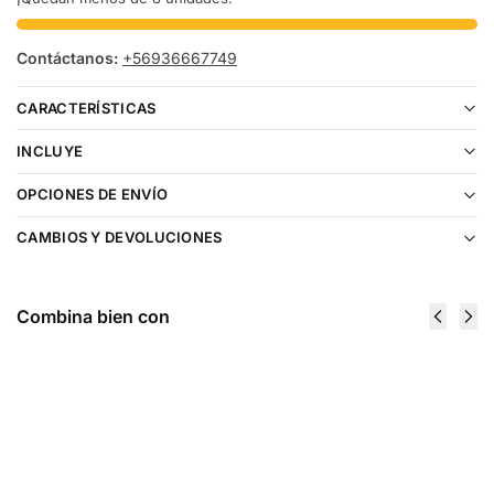
Contáctanos:
+56936667749
CARACTERÍSTICAS
INCLUYE
OPCIONES DE ENVÍO
CAMBIOS Y DEVOLUCIONES
Combina bien con
Cartucho
Cartucho
De
De
Recarga
Recarga
Life Pod
Life Pod
8000 Puffs
8000 Puffs
Apple
Blue Razz