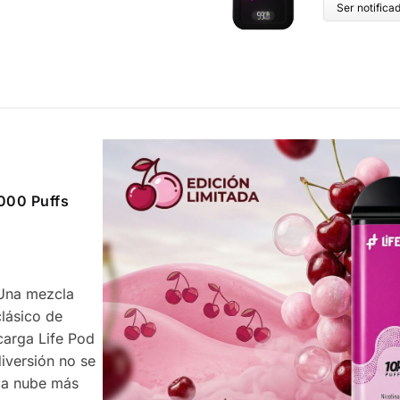
Ser notifica
0000 Puffs
. Una mezcla
lásico de
carga Life Pod
iversión no se
 la nube más