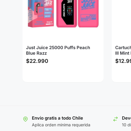
Just Juice 25000 Puffs Peach
Cartuc
Blue Razz
III Min
$
22.990
$
12.9
Envío gratis a todo Chile
Devo
Aplica orden minima requerida
10 d