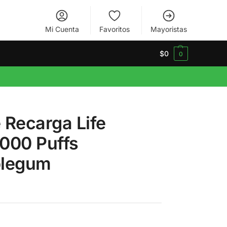
Mi Cuenta
Favoritos
Mayoristas
$
0
0
 Recarga Life
0000 Puffs
blegum