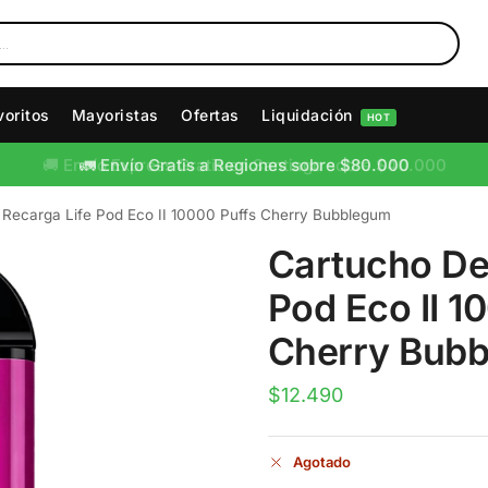
voritos
Mayoristas
Ofertas
Liquidación
HOT
🚛 Envío Gratis a Regiones sobre $80.000
 Recarga Life Pod Eco II 10000 Puffs Cherry Bubblegum
Cartucho De
Pod Eco II 1
Cherry Bub
$
12.490
Agotado