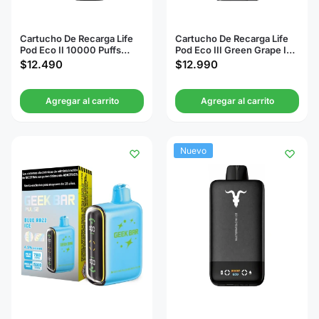
Cartucho De Recarga Life
Cartucho De Recarga Life
Pod Eco II 10000 Puffs
Pod Eco III Green Grape Ice
Tobacco Virginia
20000 Puffs
$
12.490
$
12.990
Agregar al carrito
Agregar al carrito
Nuevo