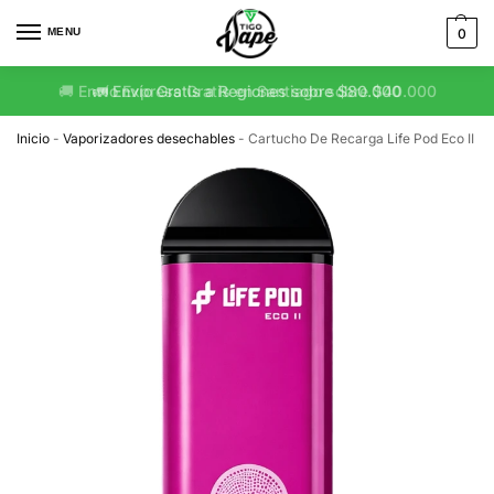
MENU
0
🚛 Envío Gratis a Regiones sobre $80.000
Inicio
-
Vaporizadores desechables
-
Cartucho De Recarga Life Pod Eco II 