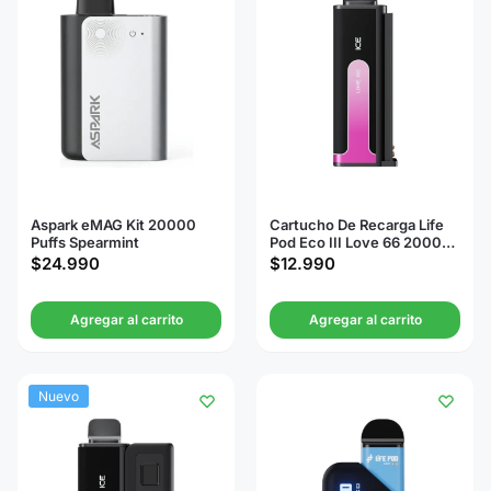
Aspark eMAG Kit 20000
Cartucho De Recarga Life
Puffs Spearmint
Pod Eco III Love 66 20000
Puffs
$
24.990
$
12.990
Agregar al carrito
Agregar al carrito
Nuevo