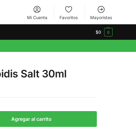
Mi Cuenta
Favoritos
Mayoristas
$
0
0
dis Salt 30ml
Agregar al carrito