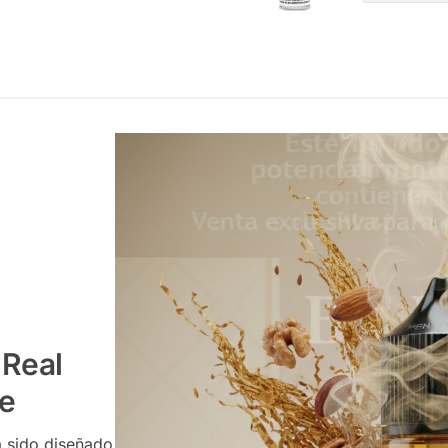
 Real
te
a sido diseñado