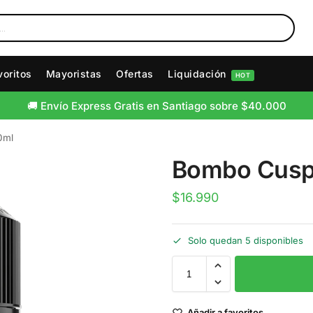
voritos
Mayoristas
Ofertas
Liquidación
HOT
🚚 Envío Express Gratis en Santiago sobre $40.000
🚛 Envío Gratis a Regiones sobre $80.000
0ml
Bombo Cuspi
$
16.990
Solo quedan 5 disponibles
Añadir a favoritos