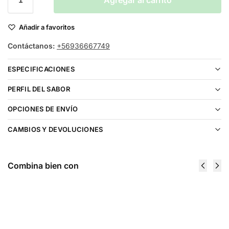
Agregar al carrito
Añadir a favoritos
Contáctanos:
+56936667749
ESPECIFICACIONES
PERFIL DEL SABOR
OPCIONES DE ENVÍO
CAMBIOS Y DEVOLUCIONES
Combina bien con
Heaven &
Just Juice
Hell Ruseo
Vainilla
Salt 30ml
Toffee Salt
$
11.990
30ml
$
16.990