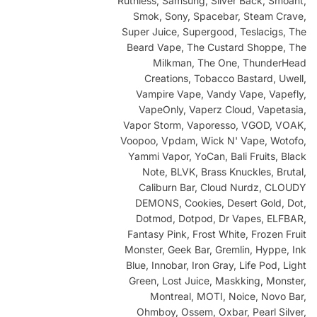
Ruthless, Samsung, Silver Back, Smoant,
Smok, Sony, Spacebar, Steam Crave,
Super Juice, Supergood, Teslacigs, The
Beard Vape, The Custard Shoppe, The
Milkman, The One, ThunderHead
Creations, Tobacco Bastard, Uwell,
Vampire Vape, Vandy Vape, Vapefly,
VapeOnly, Vaperz Cloud, Vapetasia,
Vapor Storm, Vaporesso, VGOD, VOAK,
Voopoo, Vpdam, Wick N' Vape, Wotofo,
Yammi Vapor, YoCan, Bali Fruits, Black
Note, BLVK, Brass Knuckles, Brutal,
Caliburn Bar, Cloud Nurdz, CLOUDY
DEMONS, Cookies, Desert Gold, Dot,
Dotmod, Dotpod, Dr Vapes, ELFBAR,
Fantasy Pink, Frost White, Frozen Fruit
Monster, Geek Bar, Gremlin, Hyppe, Ink
Blue, Innobar, Iron Gray, Life Pod, Light
Green, Lost Juice, Maskking, Monster,
Montreal, MOTI, Noice, Novo Bar,
Ohmboy, Ossem, Oxbar, Pearl Silver,