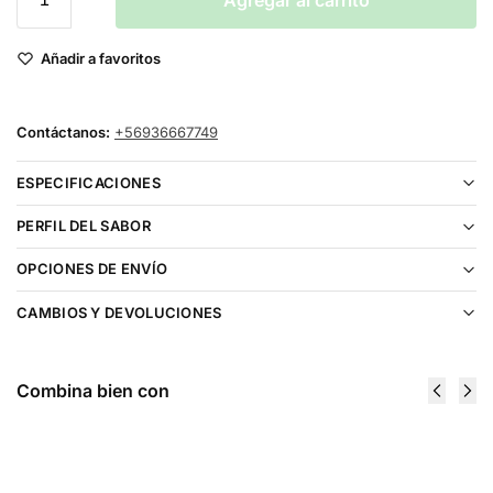
Agregar al carrito
Añadir a favoritos
Contáctanos:
+56936667749
ESPECIFICACIONES
PERFIL DEL SABOR
OPCIONES DE ENVÍO
CAMBIOS Y DEVOLUCIONES
Combina bien con
Kings Crest
Kings Crest
Don Juan
Don Juan
Aldonza
Reserva