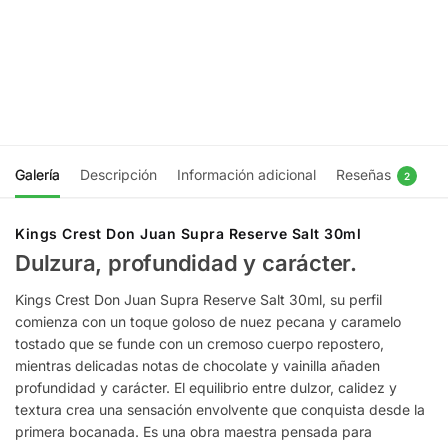
Salt 30ml
Ultra Salt
$
16.990
30ml
$
16.990
Elegir
opciones
Elegir
opciones
Galería
Descripción
Información adicional
Reseñas
2
Kings Crest Don Juan Supra Reserve Salt 30ml
Dulzura, profundidad y carácter.
Kings Crest Don Juan Supra Reserve Salt 30ml, su perfil
comienza con un toque goloso de nuez pecana y caramelo
tostado que se funde con un cremoso cuerpo repostero,
mientras delicadas notas de chocolate y vainilla añaden
profundidad y carácter. El equilibrio entre dulzor, calidez y
textura crea una sensación envolvente que conquista desde la
primera bocanada. Es una obra maestra pensada para