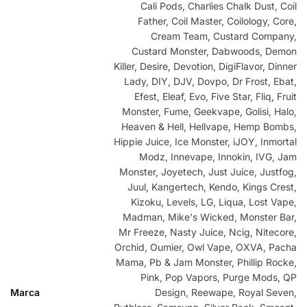
Cali Pods, Charlies Chalk Dust, Coil
Father, Coil Master, Coilology, Core,
Cream Team, Custard Company,
Custard Monster, Dabwoods, Demon
Killer, Desire, Devotion, DigiFlavor, Dinner
Lady, DIY, DJV, Dovpo, Dr Frost, Ebat,
Efest, Eleaf, Evo, Five Star, Fliq, Fruit
Monster, Fume, Geekvape, Golisi, Halo,
Heaven & Hell, Hellvape, Hemp Bombs,
Hippie Juice, Ice Monster, iJOY, Inmortal
Modz, Innevape, Innokin, IVG, Jam
Monster, Joyetech, Just Juice, Justfog,
Juul, Kangertech, Kendo, Kings Crest,
Kizoku, Levels, LG, Liqua, Lost Vape,
Madman, Mike's Wicked, Monster Bar,
Mr Freeze, Nasty Juice, Ncig, Nitecore,
Orchid, Oumier, Owl Vape, OXVA, Pacha
Mama, Pb & Jam Monster, Phillip Rocke,
Pink, Pop Vapors, Purge Mods, QP
Marca
Design, Reewape, Royal Seven,