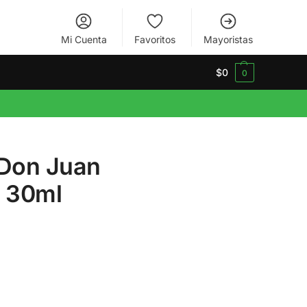
Mi Cuenta
Favoritos
Mayoristas
$
0
0
 Don Juan
t 30ml