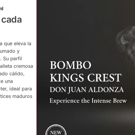
ml
 cada
a que eleva la
humado y
 Su perfil
galleta cremosa
tado cálido,
ce una
ter, ideal para
tices maduros