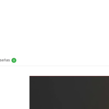
Kings
Crest Don
Juan
Custard
Salt 30ml
$
16.990
Agregar
al
carrito
señas
0