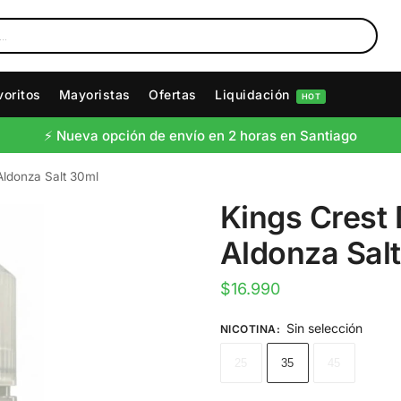
voritos
Mayoristas
Ofertas
Liquidación
HOT
⚡️ Nueva opción de envío en 2 horas en Santiago
Aldonza Salt 30ml
Kings Crest
Aldonza Sal
$
16.990
Sin selección
NICOTINA
:
25
35
45