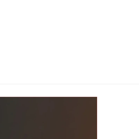
Kings Crest
Kings Crest
Don Juan
Don Juan
Reserva
Reserve
Ultra Salt
Salt 30ml
$
16.990
30ml
$
16.990
Elegir
opciones
Elegir
opciones