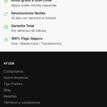
Envío gratis a todo Chile
Aplica orden minima requerida
Devoluciones fáciles
10 días con derecho a retracto
Garantía Total
Por defectos de fábrica
100% Pago Seguro
Visa / MasterCard / Transferencia
AYUDA
Contáctanos
Sobre Nosotros
Tigo Puntos
Blog
Reseñas
Términos y condiciones