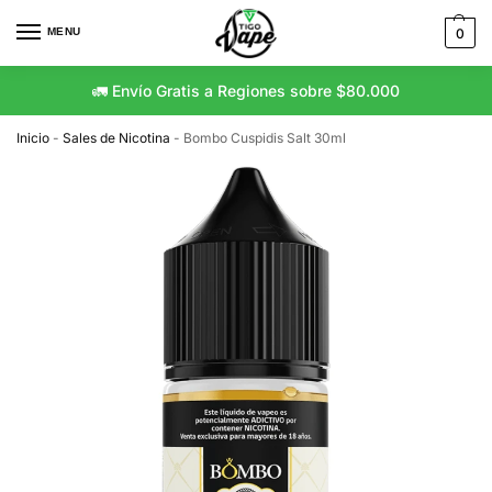
MENU
0
🚛 Envío Gratis a Regiones sobre $80.000
Inicio
-
Sales de Nicotina
-
Bombo Cuspidis Salt 30ml