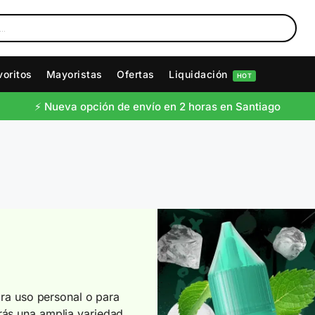
voritos
Mayoristas
Ofertas
Liquidación
HOT
⚡️ Nueva opción de envío en 2 horas en Santiago
para uso personal o para
rás una amplia variedad