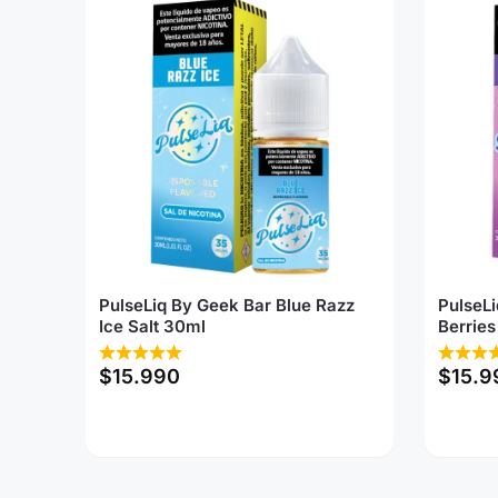
PulseLiq By Geek Bar Blue Razz
PulseLi
Ice Salt 30ml
Berries
$
15.990
$
15.9