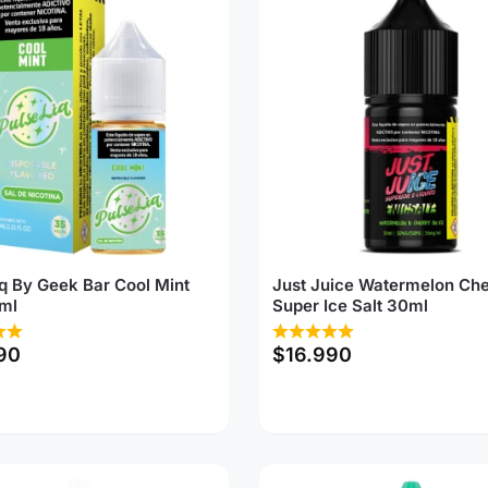
q By Geek Bar Cool Mint
Just Juice Watermelon Che
ml
Super Ice Salt 30ml
90
$
16.990