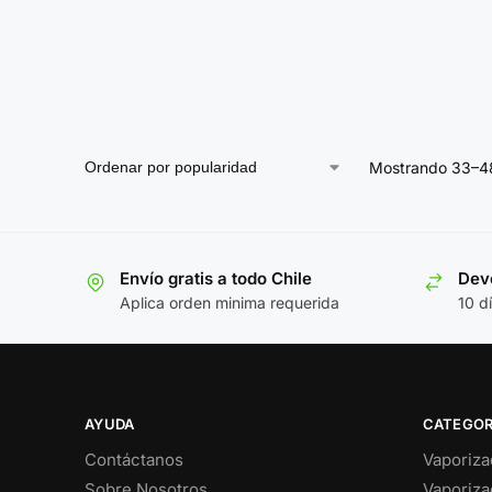
Mostrando 33–48
Envío gratis a todo Chile
Devo
Aplica orden minima requerida
10 d
AYUDA
CATEGOR
Contáctanos
Vaporiza
Sobre Nosotros
Vaporiza