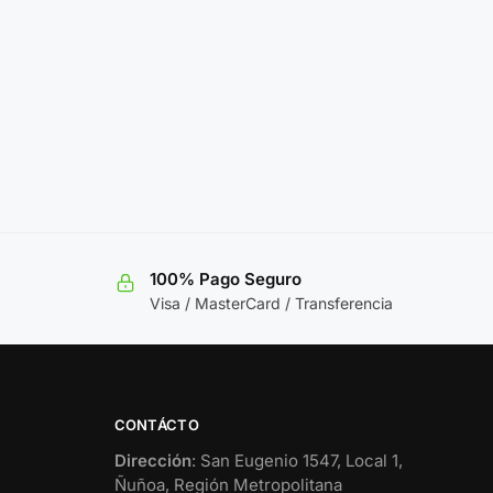
100% Pago Seguro
Visa / MasterCard / Transferencia
CONTÁCTO
Dirección
: San Eugenio 1547, Local 1,
Ñuñoa, Región Metropolitana