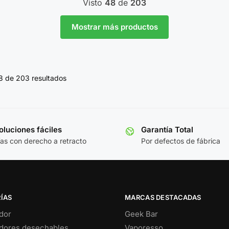
Visto
48
de
203
Mostrar más productos
 de 203 resultados
luciones fáciles
Garantía Total
ías con derecho a retracto
Por defectos de fábrica
ÍAS
MARCAS DESTACADAS
dor
Geek Bar
dores desechables
Vaporesso