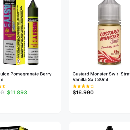
Juice Pomegranate Berry
Custard Monster Swirl Str
ml
Vanilla Salt 30ml
90
$
11.893
$
16.990