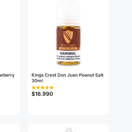
awberry
Kings Crest Don Juan Peanut Salt
30ml
$
16.990