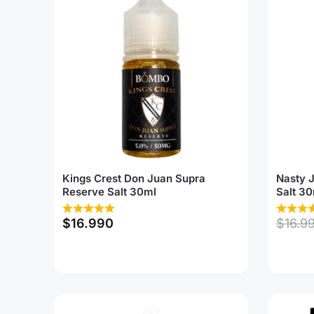
Kings Crest Don Juan Supra
Nasty 
Reserve Salt 30ml
Salt 30
$
16.990
$
16.9