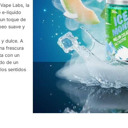
 Vape Labs, la
 e-líquido
 un toque de
peo suave y
 y dulce. A
na frescura
ta con un
do de un
los sentidos