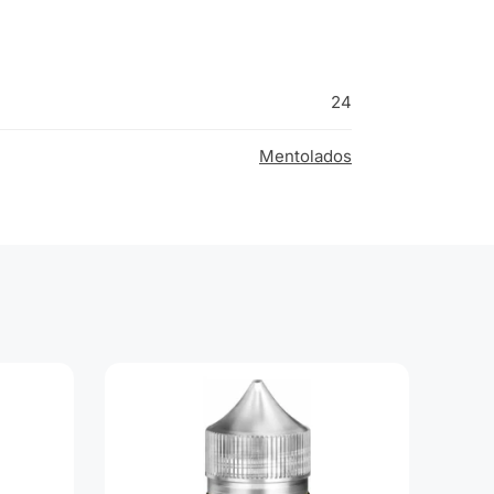
24
Mentolados