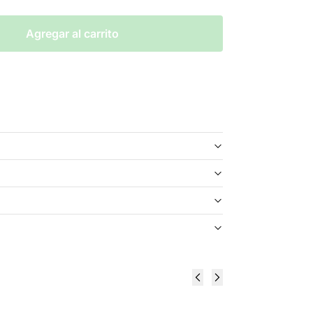
Agregar al carrito
 Geek Bar Watermelon Ice Salt 30ml