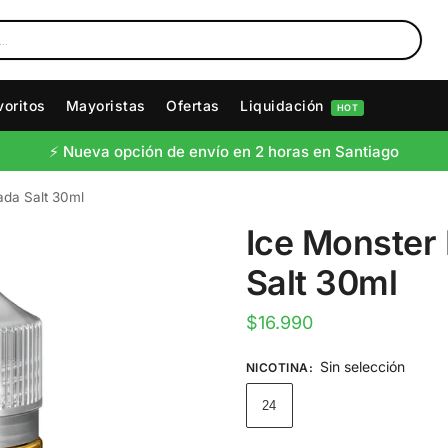
voritos
Mayoristas
Ofertas
Liquidación
HOT
⚡️ Nueva opción de envío en 2 horas en Santiago
ada Salt 30ml
Ice Monster
Salt 30ml
$
16.990
Sin selección
NICOTINA
:
24