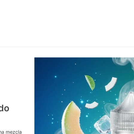
$
15.990
Agregar al c
ado
una mezcla