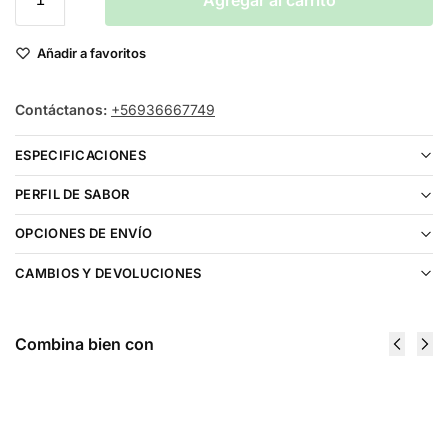
Agregar al carrito
Añadir a favoritos
Contáctanos:
+56936667749
ESPECIFICACIONES
PERFIL DE SABOR
OPCIONES DE ENVÍO
CAMBIOS Y DEVOLUCIONES
Combina bien con
Custard Monster Swirl Creamsicle Salt
30ml
$
16.990