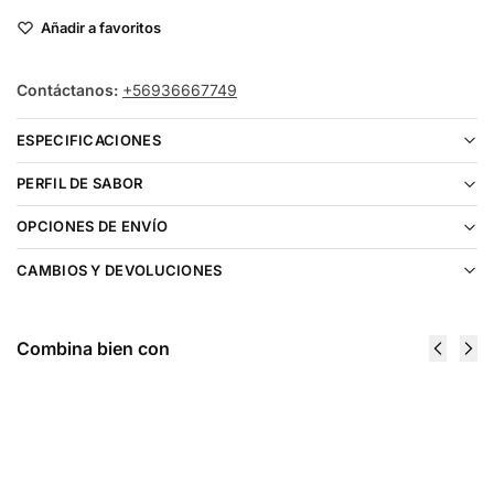
Añadir a favoritos
Contáctanos:
+56936667749
ESPECIFICACIONES
PERFIL DE SABOR
OPCIONES DE ENVÍO
CAMBIOS Y DEVOLUCIONES
Combina bien con
Kings Crest Don Juan Churro Salt 30ml
$
16.990
Elegir opciones