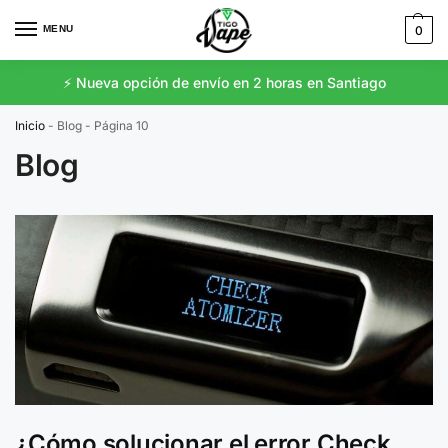
MENU
0
⚡️ Nueva opción de envío en 2 horas en Santiago
Inicio
-
Blog
-
Página 10
Blog
¿Cómo solucionar el error Check