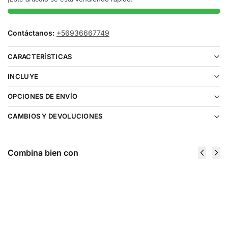
Contáctanos:
+56936667749
CARACTERÍSTICAS
INCLUYE
OPCIONES DE ENVÍO
CAMBIOS Y DEVOLUCIONES
Combina bien con
Cartucho
Cartucho
De
De Recarga
Recarga
Life Pod
Life Pod
8000 Puffs
8000 Puffs
Green
Grape Ice
Apple