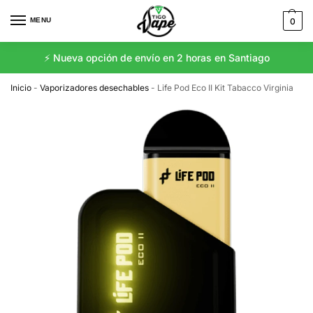
MENU
0
⚡️ Nueva opción de envío en 2 horas en Santiago
Inicio
-
Vaporizadores desechables
-
Life Pod Eco II Kit Tabacco Virginia