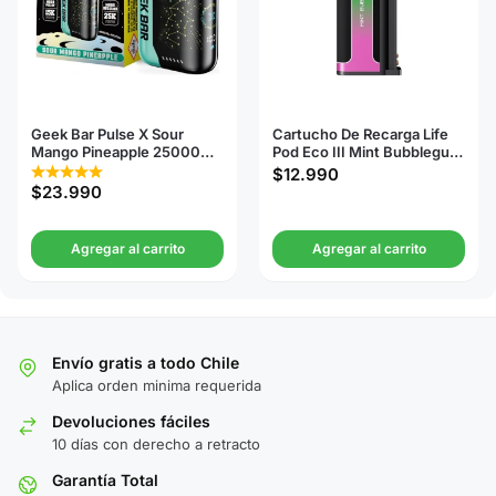
Geek Bar Pulse X Sour
Cartucho De Recarga Life
Mango Pineapple 25000
Pod Eco III Mint Bubblegum
Puffs
20000 Puffs
$
12.990
$
23.990
Agregar al carrito
Agregar al carrito
Envío gratis a todo Chile
Aplica orden minima requerida
Devoluciones fáciles
10 días con derecho a retracto
Garantía Total