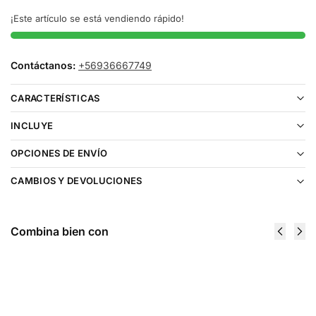
¡Este artículo se está vendiendo rápido!
Contáctanos:
+56936667749
CARACTERÍSTICAS
INCLUYE
OPCIONES DE ENVÍO
CAMBIOS Y DEVOLUCIONES
Combina bien con
Life Pod
Life Pod
Eco Pro Kit
Eco Pro Kit
Blue Razz
Grape Ice
$
14.990
Ice