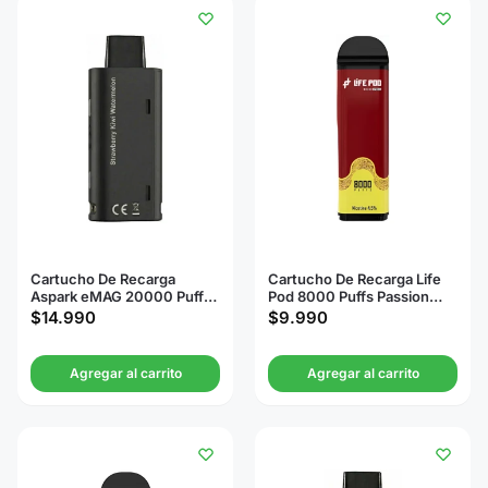
Cartucho De Recarga
Cartucho De Recarga Life
Aspark eMAG 20000 Puffs
Pod 8000 Puffs Passion
Strawberry Kiwi
Strawberry Ice
$
14.990
$
9.990
Watermelon
Agregar al carrito
Agregar al carrito